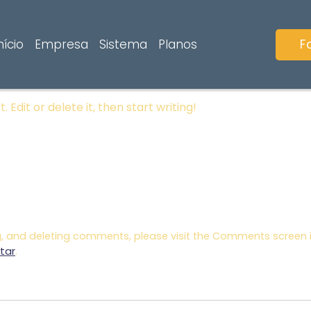
d!
F
nício
Empresa
Sistema
Planos
 Edit or delete it, then start writing!
ng, and deleting comments, please visit the Comments screen 
tar
.