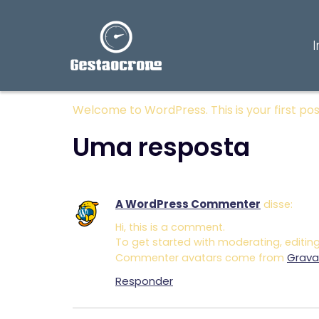
Hello worl
I
Welcome to WordPress. This is your first post.
Uma resposta
A WordPress Commenter
disse:
Hi, this is a comment.
To get started with moderating, editi
Grava
Commenter avatars come from
Responder